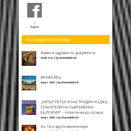
1
Fans
Последни постановки
Живи и здрави по документи
май 21st | by
dramadobrich
ВРАЖАЛЕЦ
март 26th | by
dramadobrich
„ХИТЪР ПЕТЪР И НАСТРАДИН ХОДЖА,
СПАСИТЕЛИ НА СЪВРЕМЕННА
БЪЛГАРИЯ“ – политическа сатира
март 20th | by
dramadobrich
Аз, ти и други милионери