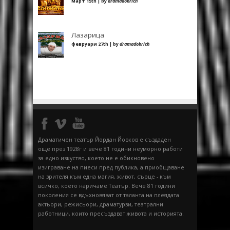
март 15th | by
dramadobrich
Лазарица
февруари 27th | by
dramadobrich
Драматичен театър Йордан Йовков е създаден
още през 1928г и вече 81 години неуморно работи
за едно изкуство, което не е обикновено
изиграване на пиеси пред публика, а приобщаване
на зрителя към една магия, живот, сърце - към
всичко, което наричаме Театър. Вече 81 години
поколения се вдъхновяват от таланта на плеядата
актьори, режисьори, драматурзи, театрални
работници, които пресъздават живота и историята.