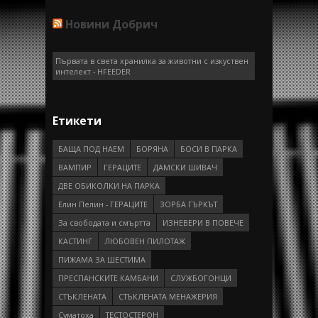
Новини Добрич
Първата в света хранилка за животни с изкуствен
интелект - HFEEDER
Етикети
БАЩА ПОД НАЕМ
БОРЯНА
БОСИ В ПАРКА
ВАМПИР
ГEРAЦИТE
ДАМСКИ ШИВАЧ
ДВЕ ОБИКОЛКИ НА ПАРКА
Елин Пелин - ГЕРАЦИТЕ
ЗОРБА ГЪРКЪТ
За свободата и смъртта
ИЗНЕВЕРИ В ПОВЕЧЕ
КАСТИНГ
ЛЮБОВЕН ПИЛОТАЖ
ПИЖАМА ЗА ШЕСТИМА
ПРEСПAНСКИТЕ КАМБАНИ
СЛУЖБОГОНЦИ
СТЪКЛЕНАТА
СТЪКЛЕНАТА МЕНАЖЕРИЯ
Суматоха
ТЕСТОСТЕРОН