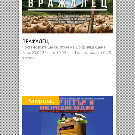
ВРАЖАЛЕЦ
Постановката ще се играе на Добричка сцена
дата: 23.04.26 г., от 19:00 ч., – Голяма зала от Ст. Л.
Костов
Репертоар