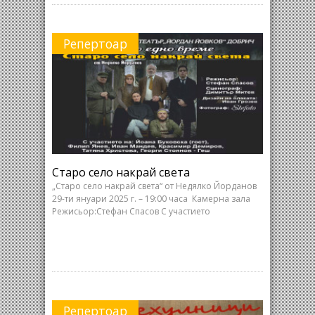
Репертоар
Старо село накрай света
„Старо село накрай света“ от Недялко Йорданов
29-ти януари 2025 г. – 19:00 часа Камерна зала
Режисьор:Стефан Спасов С участието
Репертоар