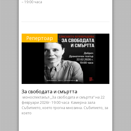
– 19:00 часа
Репертоар
За свободата и смъртта
моноспектакъл „За свободата и смъртта“ на 22
февруари 2026г- 19:00 часа Камерна зала
Събитието, което трогна мнозина. Събитието, за
което