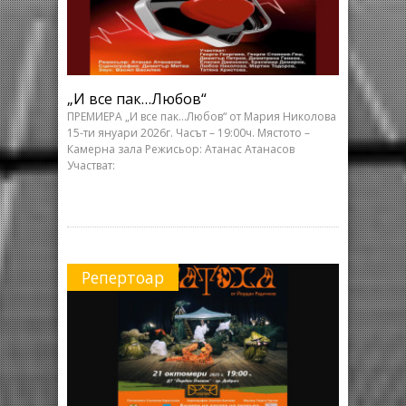
„И все пак…Любов“
ПРЕМИЕРА „И все пак…Любов“ от Мария Николова
15-ти януари 2026г. Часът – 19:00ч. Мястото –
Камерна зала Режисьор: Атанас Атанасов
Участват:
Репертоар