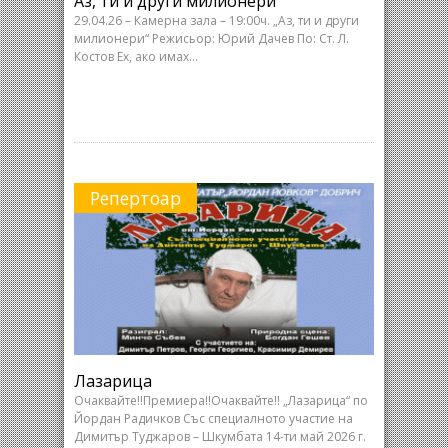
Аз, ти и други милионери
29.04.26 – Камерна зала – 19:00ч. „Аз, ти и други
милионери“ Режисьор: Юрий Дачев По: Ст. Л.
Костов Ex, ако имах…
Репертоар
Лазарица
Очаквайте!!Премиера!!Очаквайте!! „Лазарица“ по
Йордан Радичков Със специалното участие на
Димитър Туджаров – Шкумбата 14-ти май 2026 г.