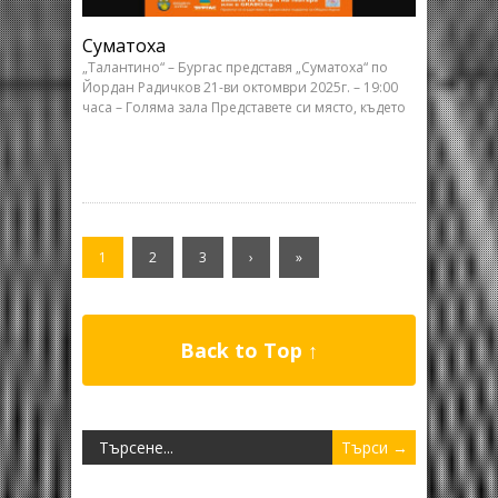
Суматоха
„Талантино“ – Бургас представя „Суматоха“ по
Йордан Радичков 21-ви октомври 2025г. – 19:00
часа – Голяма зала Представете си място, където
1
2
3
›
»
Back to Top ↑