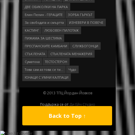
ДВЕ ОБИКОЛКИ НА ПАРКА
Елин Пелин - ГЕРАЦИТЕ
ЗОРБА ГЪРКЪТ
За свободата и смъртта
ИЗНЕВЕРИ В ПОВЕЧЕ
КАСТИНГ
ЛЮБОВЕН ПИЛОТАЖ
ПИЖАМА ЗА ШЕСТИМА
ПРEСПAНСКИТЕ КАМБАНИ
СЛУЖБОГОНЦИ
СТЪКЛЕНАТА
СТЪКЛЕНАТА МЕНАЖЕРИЯ
Суматоха
ТЕСТОСТЕРОН
Това сам аз това се ти…
Чудо
ЮНАЦИ С УМНИ КАЛПАЦИ
© 2013 ТПЦ Йордан Йовков
Поддържа се от
Ди Ейч Студио
Back to Top ↑