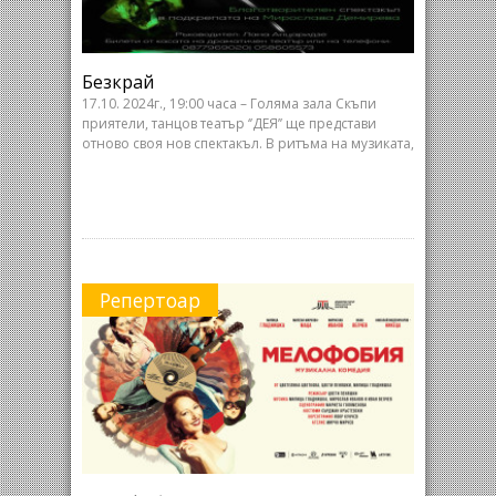
Безкрай
17.10. 2024г., 19:00 часа – Голяма зала Скъпи
приятели, танцов театър ‘’ДЕЯ’’ ще представи
отново своя нов спектакъл. В ритъма на музиката,
Репертоар