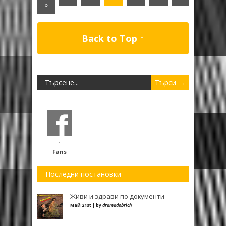
»
Back to Top ↑
1
Fans
Последни постановки
Живи и здрави по документи
май 21st | by
dramadobrich