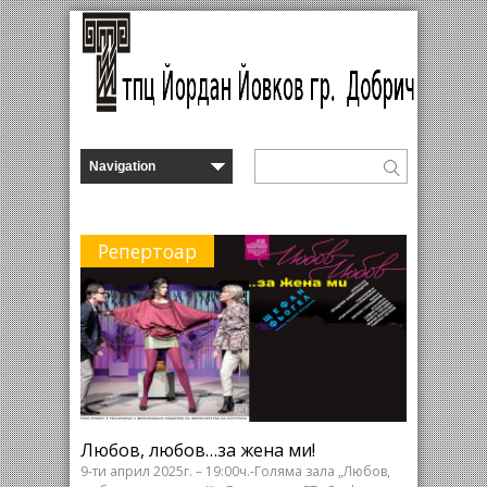
Репертоар
Любов, любов…за жена ми!
9-ти април 2025г. – 19:00ч.-Голяма зала „Любов,