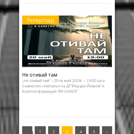
Репертоар
Не отивай там
„Не отивай там” – 20-ти май 2024г. – 19:00 часа
Съвместен спектакъл на ДТ“Йордан Йовков“ и
Балетна формация “MY DANCE”
‹
1
2
3
4
5
›