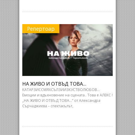
Репертоар
НА ЖИВО И ОТВЪД ТОВА…
КАТАРЗИССМЯХСЪЛЗИИЗКУСТВОЛЮБОВ…
Емоции и вдъхновение на сцената.. Това е АЛЕКС !
„НА ЖИВО И ОТВЪД ТОВА…” от Александра
Сърчаджиева – спектакълът,