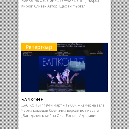
любов…за жена ми!“ – Гастрол на ДТ „Стефан
Киров“ Сливен Автор: Щефан Фьогел
Репертоар
БАЛКОНЪТ
„БАЛКОНЪТ“ 19-ти март – 19:00ч. – Камерна зала
Черна комедия Сценична версия по пиесата
„Загадъчен мъж“ на Олег Ерньов Адаптация