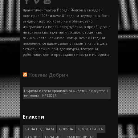
Драматичен театър Йордан Йовков е създаден
още през 1928г и вече 81 години неуморно работи
за едно изкуство, което не е обикновено
изиграване на пиеси пред публика, а приобщаване
на зрителя към една магия, живот, сърце - към
всичко, което наричаме Театър. Вече 81 години
поколения се вдъхновяват от таланта на плеядата
актьори, режисьори, драматурзи, театрални
работници, които пресъздават живота и историята.
Новини Добрич
Първата в света хранилка за животни с изкуствен
интелект - HFEEDER
Етикети
БАЩА ПОД НАЕМ
БОРЯНА
БОСИ В ПАРКА
ВАМПИР
ГEРAЦИТE
ДАМСКИ ШИВАЧ