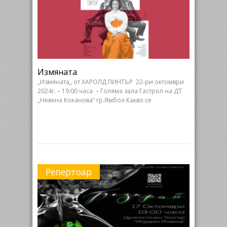
Измяната
„Измяната„ от ХАРОЛД ПИНТЪР 22-ри октомври
2024г. – 19:00 часа – Голяма зала Гастрол на ДТ
„Невена Коканова“ гр.Ямбол Какво се
Репертоар