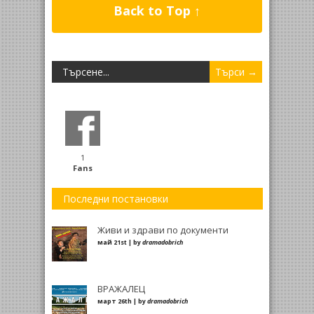
Back to Top ↑
1
Fans
Последни постановки
Живи и здрави по документи
май 21st | by
dramadobrich
ВРАЖАЛЕЦ
март 26th | by
dramadobrich