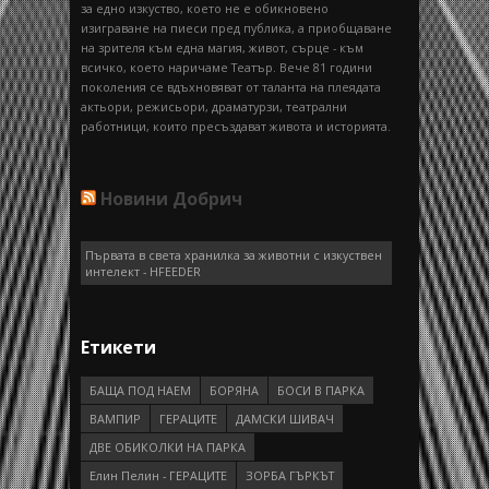
за едно изкуство, което не е обикновено
изиграване на пиеси пред публика, а приобщаване
на зрителя към една магия, живот, сърце - към
всичко, което наричаме Театър. Вече 81 години
поколения се вдъхновяват от таланта на плеядата
актьори, режисьори, драматурзи, театрални
работници, които пресъздават живота и историята.
Новини Добрич
Първата в света хранилка за животни с изкуствен
интелект - HFEEDER
Етикети
БАЩА ПОД НАЕМ
БОРЯНА
БОСИ В ПАРКА
ВАМПИР
ГEРAЦИТE
ДАМСКИ ШИВАЧ
ДВЕ ОБИКОЛКИ НА ПАРКА
Елин Пелин - ГЕРАЦИТЕ
ЗОРБА ГЪРКЪТ