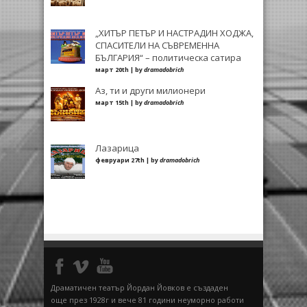
„ХИТЪР ПЕТЪР И НАСТРАДИН ХОДЖА,
СПАСИТЕЛИ НА СЪВРЕМЕННА
БЪЛГАРИЯ“ – политическа сатира
март 20th | by
dramadobrich
Аз, ти и други милионери
март 15th | by
dramadobrich
Лазарица
февруари 27th | by
dramadobrich
Драматичен театър Йордан Йовков е създаден
още през 1928г и вече 81 години неуморно работи