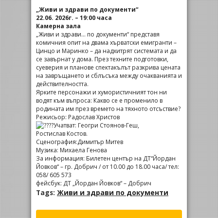
„Живи и здрави по документи“
22.06. 2026г. – 19:00 часа
Камерна зала
„Живи и здрави… по документи“ представя
комичния опит на двама хърватски емигранти –
Цинцо и Маринко – да надхитрят системата и да
се завърнат у дома. През техните подготовки,
суеверия и планове спектакълът разкрива цената
на завръщането и сблъсъка между очакванията и
действителността.
Ярките персонажи и хумористичният тон ни
водят към въпроса: Какво се е променило в
родината им през времето на тяхното отсъствие?
Режисьор: Радослав Христов
Учатват: Геогри Стоянов-Геш,
Ростислав Костов.
Сценография:Димитър Митев
Музика: Михаела Генова
За информация: Билетен център на ДТ“Йордан
Йовков“ – гр. Добрич / от 10.00 до 18.00 часа/ тел:
058/ 605 573
фейсбук: ДТ „Йордан Йовков“ – Добрич
Tags:
Живи и здрави по документи