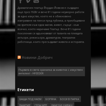
Драматичен театър Йордан Йовков е създаден
още през 1928г и вече 81 години неуморно работи
за едно изкуство, което не е обикновено
изиграване на пиеси пред публика, а приобщаване
на зрителя към една магия, живот, сърце - към
всичко, което наричаме Театър. Вече 81 години
поколения се вдъхновяват от таланта на плеядата
актьори, режисьори, драматурзи, театрални
работници, които пресъздават живота и историята.
Новини Добрич
Първата в света хранилка за животни с изкуствен
интелект - HFEEDER
Етикети
БАЩА ПОД НАЕМ
БОРЯНА
БОСИ В ПАРКА
ВАМПИР
ГEРAЦИТE
ДАМСКИ ШИВАЧ