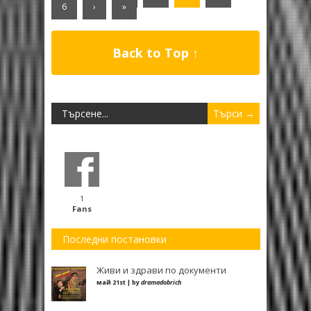
6
›
»
Back to Top ↑
1
Fans
Последни постановки
Живи и здрави по документи
май 21st | by
dramadobrich