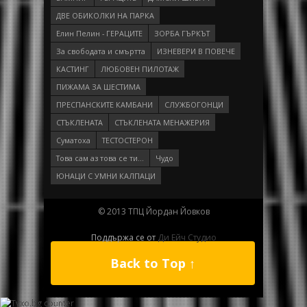
ДВЕ ОБИКОЛКИ НА ПАРКА
Елин Пелин - ГЕРАЦИТЕ
ЗОРБА ГЪРКЪТ
За свободата и смъртта
ИЗНЕВЕРИ В ПОВЕЧЕ
КАСТИНГ
ЛЮБОВЕН ПИЛОТАЖ
ПИЖАМА ЗА ШЕСТИМА
ПРEСПAНСКИТЕ КАМБАНИ
СЛУЖБОГОНЦИ
СТЪКЛЕНАТА
СТЪКЛЕНАТА МЕНАЖЕРИЯ
Суматоха
ТЕСТОСТЕРОН
Това сам аз това се ти…
Чудо
ЮНАЦИ С УМНИ КАЛПАЦИ
© 2013 ТПЦ Йордан Йовков
Поддържа се от
Ди Ейч Студио
Back to Top ↑