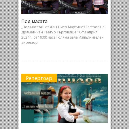
Под масата
„Под масата“- от Жан-Пиер Мартинез Гастрол на
Драматичен Театър Търговище 10-ти април
2024г. от 19:00 часа Голяма зала Изпълнителен
директор
Репертоар