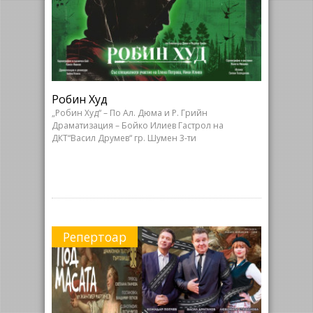
Робин Худ
„Робин Худ“ – По Ал. Дюма и Р. Грийн
Драматизация – Бойко Илиев Гастрол на
ДКТ“Васил Друмев“ гр. Шумен 3-ти
Репертоар