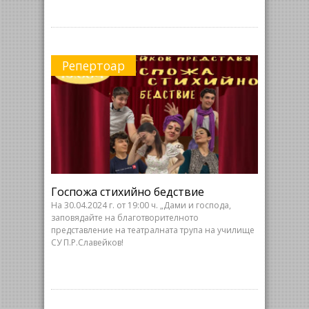
Репертоар
Госпожа стихийно бедствие
На 30.04.2024 г. от 19:00 ч. „Дами и господа,
заповядайте на благотворителното
представление на театралната трупа на училище
СУ П.Р.Славейков!