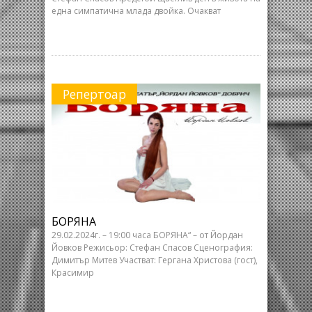
една симпатична млада двойка. Очакват
Репертоар
БОРЯНА
29.02.2024г. – 19:00 часа БОРЯНА“ – от Йордан
Йовков Режисьор: Стефан Спасов Сценография:
Димитър Митев Участват: Гергана Христова (гост),
Красимир