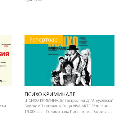
Репертоар
ПСИХО КРИМИНАЛЕ
„ПСИХО КРИМИНАЛЕ“ Гастрол на ДТ“А.Будевска“
ети
Бургас и Театрална Къща VIVA ARTE 25ти юни –
19:00часа – Голяма зала Постановка: Борислав