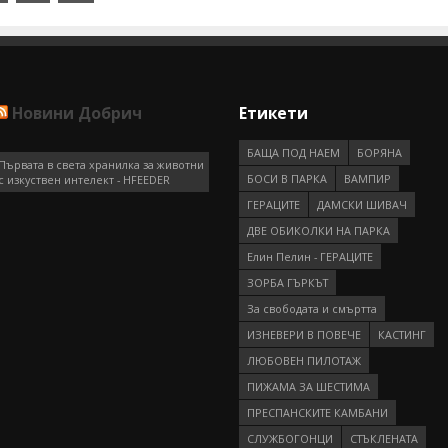
Новини Добрич
Етикети
БАЩА ПОД НАЕМ
БОРЯНА
Първата в света хранилка за животни
БОСИ В ПАРКА
ВАМПИР
с изкуствен интелект - HFEEDER
ГEРAЦИТE
ДАМСКИ ШИВАЧ
ДВЕ ОБИКОЛКИ НА ПАРКА
Елин Пелин - ГЕРАЦИТЕ
ЗОРБА ГЪРКЪТ
За свободата и смъртта
ИЗНЕВЕРИ В ПОВЕЧЕ
КАСТИНГ
ЛЮБОВЕН ПИЛОТАЖ
ПИЖАМА ЗА ШЕСТИМА
ПРEСПAНСКИТЕ КАМБАНИ
СЛУЖБОГОНЦИ
СТЪКЛЕНАТА