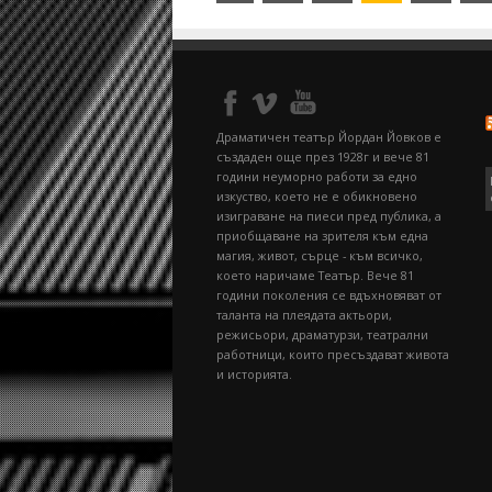
Драматичен театър Йордан Йовков е
създаден още през 1928г и вече 81
години неуморно работи за едно
изкуство, което не е обикновено
изиграване на пиеси пред публика, а
приобщаване на зрителя към една
магия, живот, сърце - към всичко,
което наричаме Театър. Вече 81
години поколения се вдъхновяват от
таланта на плеядата актьори,
режисьори, драматурзи, театрални
работници, които пресъздават живота
и историята.