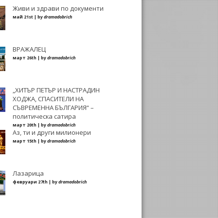
Живи и здрави по документи
май 21st | by
dramadobrich
ВРАЖАЛЕЦ
март 26th | by
dramadobrich
„ХИТЪР ПЕТЪР И НАСТРАДИН
ХОДЖА, СПАСИТЕЛИ НА
СЪВРЕМЕННА БЪЛГАРИЯ“ –
политическа сатира
март 20th | by
dramadobrich
Аз, ти и други милионери
март 15th | by
dramadobrich
Лазарица
февруари 27th | by
dramadobrich