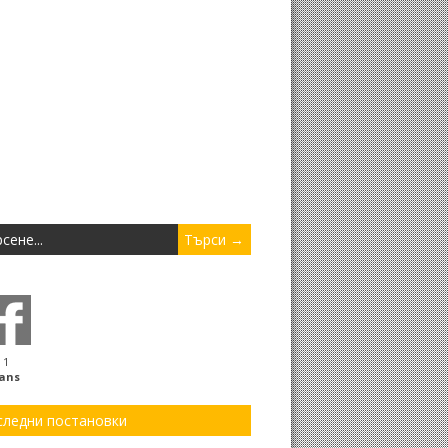
1
ans
следни постановки