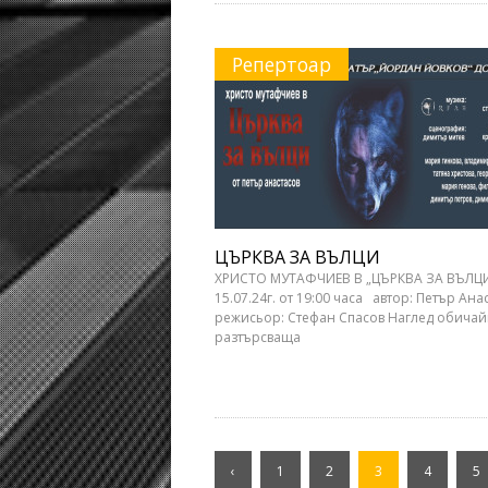
Репертоар
ЦЪРКВА ЗА ВЪЛЦИ
ХРИСТО МУТАФЧИЕВ В „ЦЪРКВА ЗА ВЪЛЦ
15.07.24г. от 19:00 часа автор: Петър Ана
режисьор: Стефан Спасов Наглед обичай
разтърсваща
‹
1
2
3
4
5