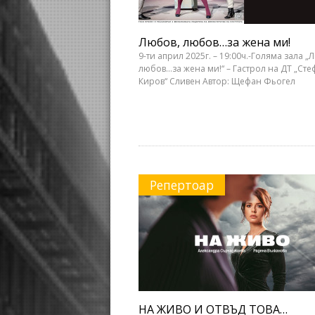
Любов, любов…за жена ми!
9-ти април 2025г. – 19:00ч.-Голяма зала „
любов…за жена ми!“ – Гастрол на ДТ „Сте
Киров“ Сливен Автор: Щефан Фьогел
Репертоар
НА ЖИВО И ОТВЪД ТОВА…