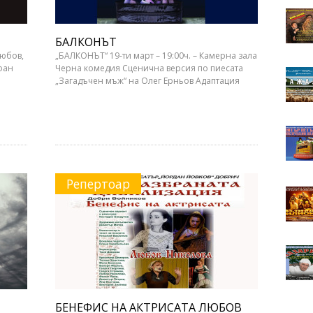
БАЛКОНЪТ
Любов,
„БАЛКОНЪТ“ 19-ти март – 19:00ч. – Камерна зала
фан
Черна комедия Сценична версия по пиесата
„Загадъчен мъж“ на Олег Ерньов Адаптация
Репертоар
БЕНЕФИС НА АКТРИСАТА ЛЮБОВ