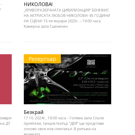
…
НИКОЛОВА!
е
„КРИВОРАЗБРАНАТА ЦИВИЛИЗАЦИЯ“ БЕНЕФИС
НА АКТРИСАТА ЛЮБОВ НИКОЛОВА! 45 ГОДИНИ
НА СЦЕНА! 15-ти януари 2025г. – 19:00 часа
Камерна зала Сценичен
Репертоар
Безкрай
томври
17.10. 2024г., 19:00 часа – Голяма зала Скъпи
 на ДТ
приятели, танцов театър ‘’ДЕЯ’’ ще представи
отново своя нов спектакъл. В ритъма на
музиката,