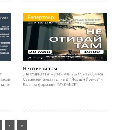
Репертоар
Не отивай там
И“
„Не отивай там” – 20-ти май 2024г. – 19:00 часа
стасов
Съвместен спектакъл на ДТ“Йордан Йовков“ и
на, но
Балетна формация “MY DANCE”
›
»