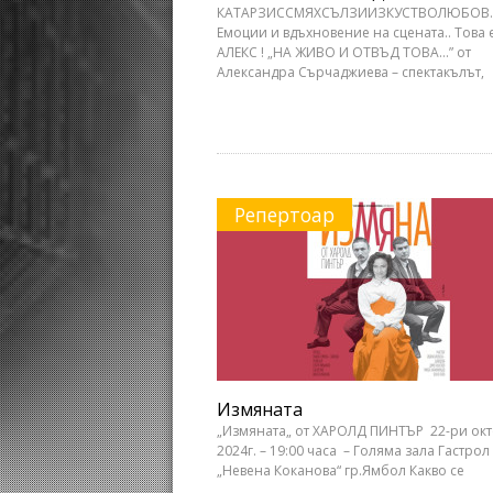
КАТАРЗИССМЯХСЪЛЗИИЗКУСТВОЛЮБОВ
Емоции и вдъхновение на сцената.. Това 
АЛЕКС ! „НА ЖИВО И ОТВЪД ТОВА…” от
Александра Сърчаджиева – спектакълът,
Репертоар
Измяната
„Измяната„ от ХАРОЛД ПИНТЪР 22-ри ок
2024г. – 19:00 часа – Голяма зала Гастрол
„Невена Коканова“ гр.Ямбол Какво се