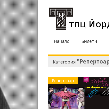
Начало
Билети
"Репертоа
Категория
Репертоар