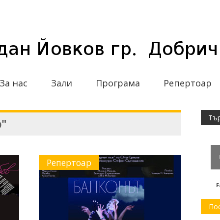
За нас
Зали
Програма
Репертоар
р"
Репертоар
F
По