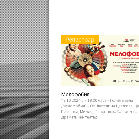
Репертоар
Мелофобия
18.10.2024г. – 19:00 часа – Голяма зала
„Мелофобия“ – От Цветелина Цветкова, Цв
Пеняшки, Милица Гладнишка Гастрол на
Драматичен театър