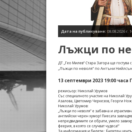
Дата на публикуване:
08.08.2026 г. 1
Лъжци по не
ДТ „Гео Милев“ Стара Загора ще гостува 
„Лъжци по неволя“ по Антъни Нийлсъ
13 септември 2023 19:00 часа
режисьор: Николай Урумов
Със специалното участие на Николай Уру
Азалова, Цветомир Черкезов, Георги Нож
Николай Урумов:
„Лъжци по неволя” е забавна и атрактив
английски черен хумор! Пиесата завладяв
непредвидимите си обрати, умело завихр
феерия, в която се случват чудеса!”
За информация и билети : Билетен център 