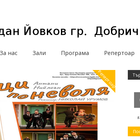
За нас
Зали
Програма
Репертоар
Репертоар
F
По