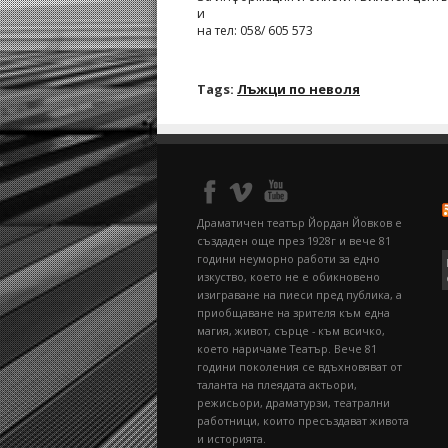
и
на тел: 058/ 605 573
Tags:
Лъжци по неволя
Драматичен театър Йордан Йовков е
създаден още през 1928г и вече 81
години неуморно работи за едно
изкуство, което не е обикновено
изиграване на пиеси пред публика, а
приобщаване на зрителя към една
магия, живот, сърце - към всичко,
което наричаме Театър. Вече 81
години поколения се вдъхновяват от
таланта на плеядата актьори,
режисьори, драматурзи, театрални
работници, които пресъздават живота
и историята.