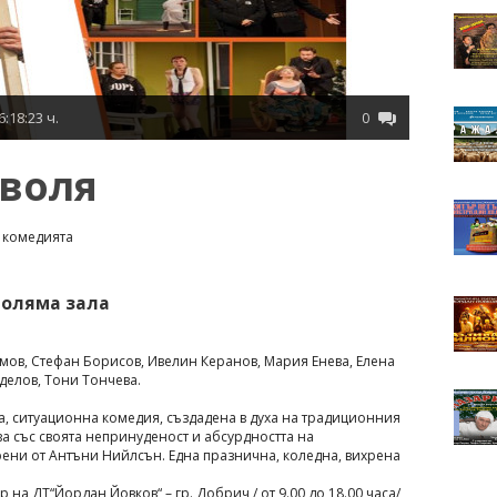
6:18:23 ч.
0
воля
с комедията
н
 Голяма зала
мов, Стефан Борисов, Ивелин Керанов, Мария Енева, Елена
делов, Тони Тончева.
на, ситуационна комедия, създадена в духа на традиционния
а със своята непринуденост и абсурдността на
ени от Антъни Нийлсън. Една празнична, коледна, вихрена
на ДТ“Йордан Йовков“ – гр. Добрич / от 9.00 до 18.00 часа/