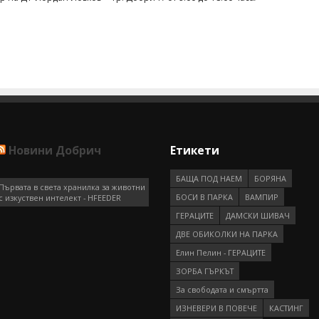
Новини Добрич
Етикети
БАЩА ПОД НАЕМ
БОРЯНА
Първата в света хранилка за животни
БОСИ В ПАРКА
ВАМПИР
с изкуствен интелект - HFEEDER
ГEРAЦИТE
ДАМСКИ ШИВАЧ
ДВЕ ОБИКОЛКИ НА ПАРКА
Елин Пелин - ГЕРАЦИТЕ
ЗОРБА ГЪРКЪТ
За свободата и смъртта
ИЗНЕВЕРИ В ПОВЕЧЕ
КАСТИНГ