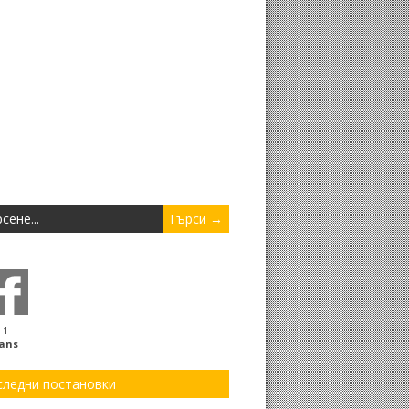
1
ans
следни постановки