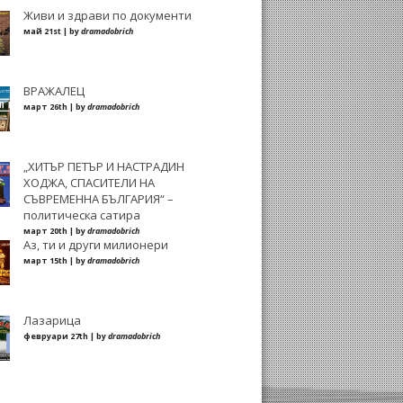
Живи и здрави по документи
май 21st | by
dramadobrich
ВРАЖАЛЕЦ
март 26th | by
dramadobrich
„ХИТЪР ПЕТЪР И НАСТРАДИН
ХОДЖА, СПАСИТЕЛИ НА
СЪВРЕМЕННА БЪЛГАРИЯ“ –
политическа сатира
март 20th | by
dramadobrich
Аз, ти и други милионери
март 15th | by
dramadobrich
Лазарица
февруари 27th | by
dramadobrich