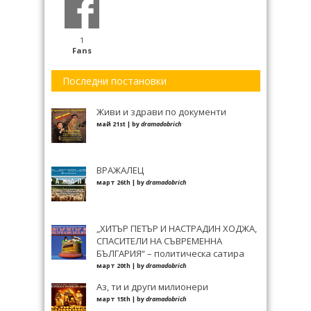
1
Fans
Последни постановки
Живи и здрави по документи
май 21st | by
dramadobrich
ВРАЖАЛЕЦ
март 26th | by
dramadobrich
„ХИТЪР ПЕТЪР И НАСТРАДИН ХОДЖА,
СПАСИТЕЛИ НА СЪВРЕМЕННА
БЪЛГАРИЯ“ – политическа сатира
март 20th | by
dramadobrich
Аз, ти и други милионери
март 15th | by
dramadobrich