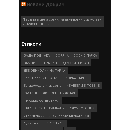
Новини Добрич
Първата в света хранилка за животни с изкуствен
интелект - HFEEDER
Етикети
БАЩА ПОД НАЕМ
БОРЯНА
БОСИ В ПАРКА
ВАМПИР
ГEРAЦИТE
ДАМСКИ ШИВАЧ
ДВЕ ОБИКОЛКИ НА ПАРКА
Елин Пелин - ГЕРАЦИТЕ
ЗОРБА ГЪРКЪТ
За свободата и смъртта
ИЗНЕВЕРИ В ПОВЕЧЕ
КАСТИНГ
ЛЮБОВЕН ПИЛОТАЖ
ПИЖАМА ЗА ШЕСТИМА
ПРEСПAНСКИТЕ КАМБАНИ
СЛУЖБОГОНЦИ
СТЪКЛЕНАТА
СТЪКЛЕНАТА МЕНАЖЕРИЯ
Суматоха
ТЕСТОСТЕРОН