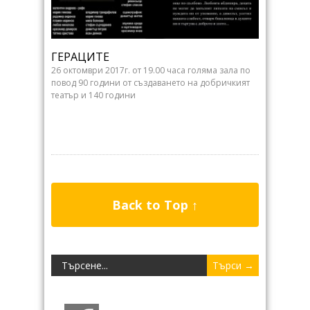
ГЕРАЦИТЕ
26 октомври 2017г. от 19.00 часа голяма зала по
повод 90 години от създаването на добричкият
театър и 140 години
Back to Top ↑