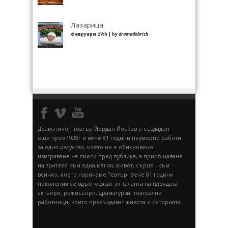
Лазарица
февруари 27th | by
dramadobrich
Драматичен театър Йордан Йовков е създаден
още през 1928г и вече 81 години неуморно работи
за едно изкуство, което не е обикновено
изиграване на пиеси пред публика, а приобщаване
на зрителя към една магия, живот, сърце - към
всичко, което наричаме Театър. Вече 81 години
поколения се вдъхновяват от таланта на плеядата
актьори, режисьори, драматурзи, театрални
работници, които пресъздават живота и историята.