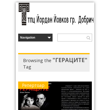
"ГEРAЦИТE"
Browsing the
Tag
Репертоар