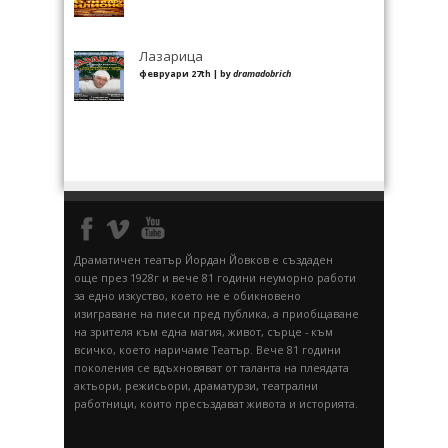
Лазарица
февруари 27th | by
dramadobrich
Драматичен театър Йордан Йовков е създаден
още през 1928г и вече 81 години неуморно работи
за едно изкуство, което не е обикновено
изиграване на пиеси пред публика, а приобщаване
на зрителя към една магия, живот, сърце - към
всичко, което наричаме Театър. Вече 81 години
поколения се вдъхновяват от таланта на плеядата
актьори, режисьори, драматурзи, театрални
работници, които пресъздават живота и историята.