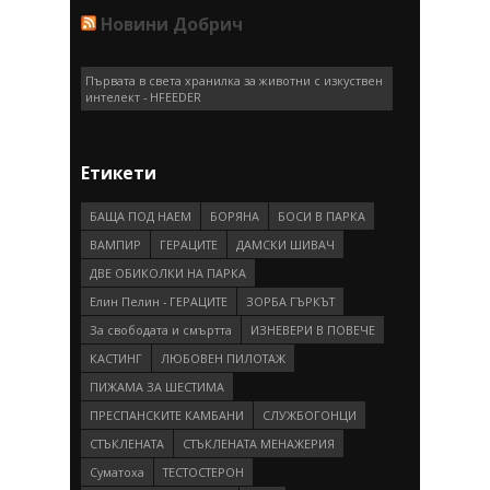
Новини Добрич
Първата в света хранилка за животни с изкуствен
интелект - HFEEDER
Етикети
БАЩА ПОД НАЕМ
БОРЯНА
БОСИ В ПАРКА
ВАМПИР
ГEРAЦИТE
ДАМСКИ ШИВАЧ
ДВЕ ОБИКОЛКИ НА ПАРКА
Елин Пелин - ГЕРАЦИТЕ
ЗОРБА ГЪРКЪТ
За свободата и смъртта
ИЗНЕВЕРИ В ПОВЕЧЕ
КАСТИНГ
ЛЮБОВЕН ПИЛОТАЖ
ПИЖАМА ЗА ШЕСТИМА
ПРEСПAНСКИТЕ КАМБАНИ
СЛУЖБОГОНЦИ
СТЪКЛЕНАТА
СТЪКЛЕНАТА МЕНАЖЕРИЯ
Суматоха
ТЕСТОСТЕРОН