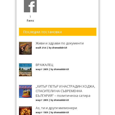
1
Fans
Последни постановки
Живи и здрави по документи
май 21st | by
dramadobrich
ВРАЖАЛЕЦ
март 26th | by
dramadobrich
„ХИТЪР ПЕТЪР И НАСТРАДИН ХОДЖА,
СПАСИТЕЛИ НА СЪВРЕМЕННА
БЪЛГАРИЯ“ – политическа сатира
март 20th | by
dramadobrich
Аз, ти и други милионери
март 15th | by
dramadobrich