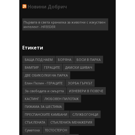
Новини Добрич
Първата в света хранилка за животни с изкуствен
интелект - HFEEDER
Етикети
БАЩА ПОД НАЕМ
БОРЯНА
БОСИ В ПАРКА
ВАМПИР
ГEРAЦИТE
ДАМСКИ ШИВАЧ
ДВЕ ОБИКОЛКИ НА ПАРКА
Елин Пелин - ГЕРАЦИТЕ
ЗОРБА ГЪРКЪТ
За свободата и смъртта
ИЗНЕВЕРИ В ПОВЕЧЕ
КАСТИНГ
ЛЮБОВЕН ПИЛОТАЖ
ПИЖАМА ЗА ШЕСТИМА
ПРEСПAНСКИТЕ КАМБАНИ
СЛУЖБОГОНЦИ
СТЪКЛЕНАТА
СТЪКЛЕНАТА МЕНАЖЕРИЯ
Суматоха
ТЕСТОСТЕРОН