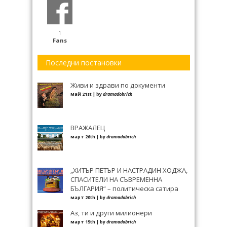
1
Fans
Последни постановки
Живи и здрави по документи
май 21st | by
dramadobrich
ВРАЖАЛЕЦ
март 26th | by
dramadobrich
„ХИТЪР ПЕТЪР И НАСТРАДИН ХОДЖА,
СПАСИТЕЛИ НА СЪВРЕМЕННА
БЪЛГАРИЯ“ – политическа сатира
март 20th | by
dramadobrich
Аз, ти и други милионери
март 15th | by
dramadobrich