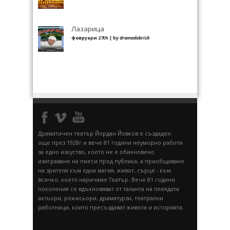
Лазарица
февруари 27th | by
dramadobrich
Драматичен театър Йордан Йовков е създаден
още през 1928г и вече 81 години неуморно работи
за едно изкуство, което не е обикновено
изиграване на пиеси пред публика, а приобщаване
на зрителя към една магия, живот, сърце - към
всичко, което наричаме Театър. Вече 81 години
поколения се вдъхновяват от таланта на плеядата
актьори, режисьори, драматурзи, театрални
работници, които пресъздават живота и историята.